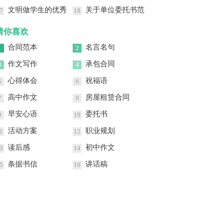
文明做学生的优秀
关于单位委托书范
7
18
讲话稿
文汇编八篇
猜你喜欢
合同范本
名言名句
1
2
作文写作
承包合同
3
4
心得体会
祝福语
5
6
高中作文
房屋租赁合同
7
8
早安心语
委托书
9
10
活动方案
职业规划
1
12
读后感
初中作文
3
14
条据书信
讲话稿
5
16