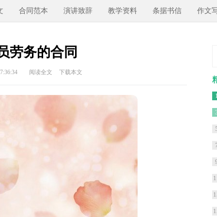
文
合同范本
演讲致辞
教学资料
条据书信
作文
员劳务的合同
:36:34
阅读全文
下载本文
1
1
1