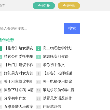
写作
会员注册
会员登录
精华推荐
【推荐】给女朋友
高二物理教学计划
1
2
道歉信三篇
范文汇编八篇
精选公司委托书集
励志晚安问候语
3
4
合十篇
【热门】建议书作
读你初中作文
5
6
文合集七篇
婚礼男方对女方的
【必备】老师感谢
7
8
讲话稿
信集锦4篇
关于租车协议书汇
关于电梯使用协议
9
10
编9篇
书三篇
国旗下讲话稿14篇
策划求职信锦集6篇
1
12
分享初中作文
以看见为话题的作
3
14
文
五彩脸谱大班教案
住院感谢信
5
16