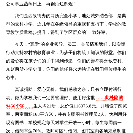
公司事业蒸蒸日上，再创灿烂辉煌！
我们是西泉街办的两所完全小学，地处城郊结合部，是典
型的农村小学。近几年在各级领导的重视和支持下，学校的教
育教学质量稳步提升，得到了学区群众的`一致好评。
今天，"真爱"的企业领导、员工、会员情系我们，以实际
行动支持农村的教育事业，为孩子们构筑了知识的殿堂。你们
的爱心将在孩子们的手中得到传递，你们的善举将永载贾村、
东赵两所小学史册，你们的信任将永远铭记在我们每位师生的
心中。
真诚捐助，爱心无价。我们感动之余，只有立即付诸行
动。做为学校我们一定要管理好、使用好这批
……此处隐藏
9456个字……
生人均21册，总价值116373.8元。并增设了阅览
室，两室面积168平方米，并有专职图书管理员2人。为利用好
现有图书，学校规定每天对学生开放一小时，每生每周借一
次，借阅率达70%。教师可随时借阅。图书室内各项规章制度