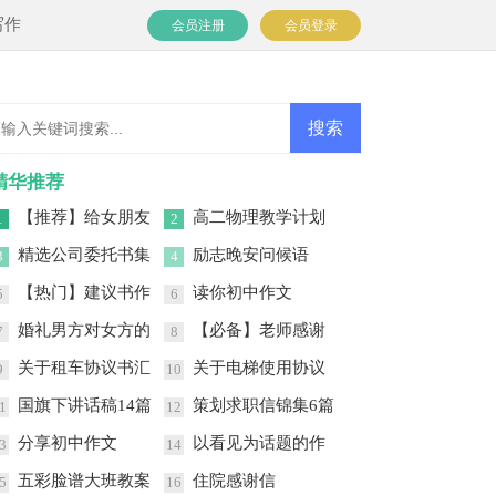
写作
会员注册
会员登录
精华推荐
【推荐】给女朋友
高二物理教学计划
1
2
道歉信三篇
范文汇编八篇
精选公司委托书集
励志晚安问候语
3
4
合十篇
【热门】建议书作
读你初中作文
5
6
文合集七篇
婚礼男方对女方的
【必备】老师感谢
7
8
讲话稿
信集锦4篇
关于租车协议书汇
关于电梯使用协议
9
10
编9篇
书三篇
国旗下讲话稿14篇
策划求职信锦集6篇
1
12
分享初中作文
以看见为话题的作
3
14
文
五彩脸谱大班教案
住院感谢信
5
16