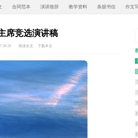
文
合同范本
演讲致辞
教学资料
条据书信
作文
主席竞选演讲稿
:36:29
阅读全文
下载本文
1
1
1