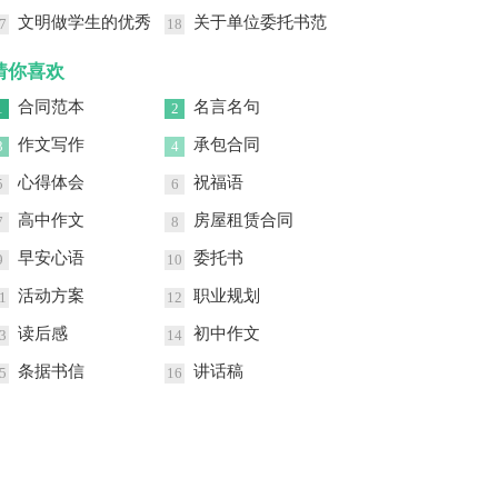
文明做学生的优秀
关于单位委托书范
7
18
讲话稿
文汇编八篇
猜你喜欢
合同范本
名言名句
1
2
作文写作
承包合同
3
4
心得体会
祝福语
5
6
高中作文
房屋租赁合同
7
8
早安心语
委托书
9
10
活动方案
职业规划
1
12
读后感
初中作文
3
14
条据书信
讲话稿
5
16