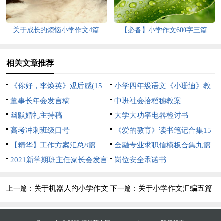
关于成长的烦恼小学作文4篇
【必备】小学作文600字三篇
相关文章推荐
《你好，李焕英》观后感(15
小学四年级语文《小珊迪》教
篇)
董事长年会发言稿
案
中班社会拾稻穗教案
幽默婚礼主持稿
大学大功率电器检讨书
高考冲刺班级口号
《爱的教育》读书笔记合集15
【精华】工作方案汇总8篇
篇
金融专业求职信模板合集九篇
2021新学期班主任家长会发言
岗位安全承诺书
稿
关于机器人的小学作文
关于小学作文汇编五篇
上一篇：
下一篇：
4篇