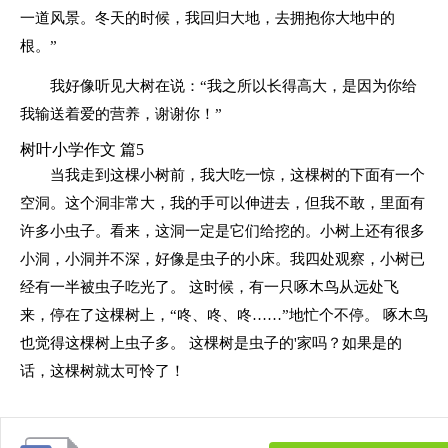
一道风景。冬天的时候，我回归大地，去拥抱你大地中的
根。”
我好像听见大树在说：“我之所以长得高大，是因为你给
我输送着爱的营养，谢谢你！”
树叶小学作文 篇5
当我走到这棵小树前，我大吃一惊，这棵树的下面有一个
空洞。这个洞非常大，我的手可以伸进去，但我不敢，里面有
许多小虫子。看来，这洞一定是它们给挖的。小树上还有很多
小洞，小洞并不深，好像是虫子的小床。我四处观察，小树已
经有一半被虫子吃光了。 这时候，有一只啄木鸟从远处飞
来，停在了这棵树上，“咚、咚、咚……”地忙个不停。 啄木鸟
也觉得这棵树上虫子多。 这棵树是虫子的'家吗？如果是的
话，这棵树就太可怜了！