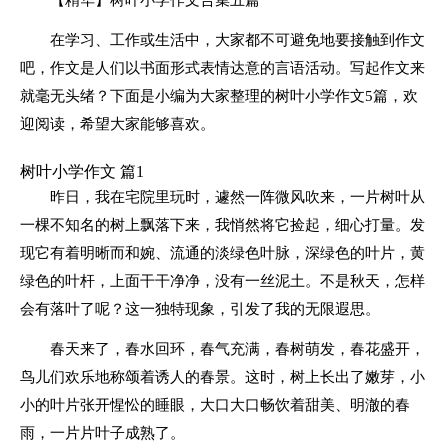
在学习、工作或生活中，大家都不可避免地要接触到作文
吧，作文是人们以书面形式表情达意的言语活动。写起作文来
就毫无头绪？下面是小编为大家整理的树叶小学作文5篇，欢
迎阅读，希望大家能够喜欢。
树叶小学作文 篇1
昨日，我在宅院里玩时，遽然一阵微风吹来，一片树叶从
一棵不知名的树上飘落下来，我悄然将它捡起，细心打量。发
现它有着明晰而和婉、流通的淡绿色叶脉，深绿色的叶片，黄
绿色的叶杆，上面干干净净，没有一丝泥土。不是秋天，怎样
会有落叶了呢？这一独特现象，引发了我的无限遐思。
春天来了，春水回环，春气充满，春树萌发，春花盛开，
鸟儿们欢乐地称颂着诱人的春景。这时，树上长出了嫩芽，小
小的叶片张开惺忪的睡眼，大口大口畅饮着甜美、明澈的春
雨，一片片叶子成熟了。