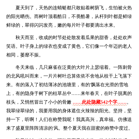
夏天到了，天热的连蜻蜓都只敢贴着树荫飞，生怕被火热
的阳光晒伤。而树叶顶着酷日，不畏酷暑，从杆到叶都是鲜绿
鲜绿的，翠得闪闪发亮，嫩的每片叶子都要滴出水来。
秋天而至，收成的时节处处散发着瓜果的甜香，处处欢声
笑语。叶子身上的绿衣也变成了黄色，它们像一个年迈的老人
相同，萎靡不振。
冬天来临，几只麻雀在泛黄的大叶片上瑟缩着。一阵刺骨
的北风吼叫而来，一片片树叶总算依依不舍地从枝干上飞落下
来。有的落入了初结薄冰的池塘里，有的'飘落在光滑的雪地
上，有的隐身于树下的枯草丛中……来年春天，在叶子脱离的
枝头，又悄然冒出了小小的骨嫩
……此处隐藏542个字……
。
我翠绿翠绿的，我要用我的身体遮住火辣辣的阳光。坚持，坚
持一下，听啊！人们在称赞我呢！我真高兴，真幸福。仿佛送
来了盛夏里阵阵清凉的'风。整个夏天我在甜蜜的称赞中度过。